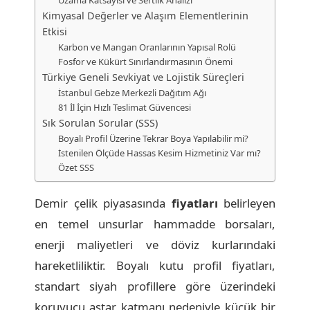
Kimyasal Değerler ve Alaşım Elementlerinin
Etkisi
Karbon ve Mangan Oranlarının Yapısal Rolü
Fosfor ve Kükürt Sınırlandırmasının Önemi
Türkiye Geneli Sevkiyat ve Lojistik Süreçleri
İstanbul Gebze Merkezli Dağıtım Ağı
81 İl İçin Hızlı Teslimat Güvencesi
Sık Sorulan Sorular (SSS)
Boyalı Profil Üzerine Tekrar Boya Yapılabilir mi?
İstenilen Ölçüde Hassas Kesim Hizmetiniz Var mı?
Özet SSS
Demir çelik piyasasında
fiyatları
belirleyen
en temel unsurlar hammadde borsaları,
enerji maliyetleri ve döviz kurlarındaki
hareketliliktir. Boyalı kutu profil fiyatları,
standart siyah profillere göre üzerindeki
koruyucu astar katmanı nedeniyle küçük bir