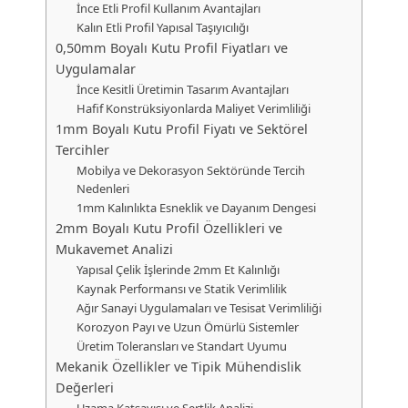
İnce Etli Profil Kullanım Avantajları
Kalın Etli Profil Yapısal Taşıyıcılığı
0,50mm Boyalı Kutu Profil Fiyatları ve
Uygulamalar
İnce Kesitli Üretimin Tasarım Avantajları
Hafif Konstrüksiyonlarda Maliyet Verimliliği
1mm Boyalı Kutu Profil Fiyatı ve Sektörel
Tercihler
Mobilya ve Dekorasyon Sektöründe Tercih
Nedenleri
1mm Kalınlıkta Esneklik ve Dayanım Dengesi
2mm Boyalı Kutu Profil Özellikleri ve
Mukavemet Analizi
Yapısal Çelik İşlerinde 2mm Et Kalınlığı
Kaynak Performansı ve Statik Verimlilik
Ağır Sanayi Uygulamaları ve Tesisat Verimliliği
Korozyon Payı ve Uzun Ömürlü Sistemler
Üretim Toleransları ve Standart Uyumu
Mekanik Özellikler ve Tipik Mühendislik
Değerleri
Uzama Katsayısı ve Sertlik Analizi