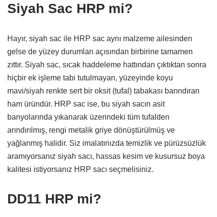
Siyah Sac HRP mi?
Hayır,
siyah sac ile HRP sac aynı malzeme ailesinden
gelse de yüzey durumları açısından birbirine tamamen
zıttır.
Siyah sac,
sıcak haddeleme hattından çıktıktan sonra
hiçbir ek işleme tabi tutulmayan,
yüzeyinde koyu
mavi/siyah renkte sert bir oksit (tufal) tabakası barındıran
ham üründür.
HRP sac ise,
bu siyah sacın asit
banyolarında yıkanarak üzerindeki tüm tufalden
arındırılmış,
rengi metalik griye dönüştürülmüş ve
yağlanmış halidir.
Siz imalatınızda temizlik ve pürüzsüzlük
aramıyorsanız siyah sacı,
hassas kesim ve kusursuz boya
kalitesi istiyorsanız HRP sacı seçmelisiniz.
DD11 HRP mi?