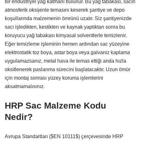
bir endüstriyel yağ katmanı bulunur.
Bu yağ tabakası,
sacın
atmosferik oksijenle temasını keserek şantiye ve depo
koşullarında malzemenin ömrünü uzatır.
Siz şantiyenizde
sacı işledikten,
kestikten ve kaynak yaptıktan sonra bu
koruyucu yağ tabakası kimyasal solventlerle temizlenir.
Eğer temizleme işleminin hemen ardından sac yüzeyine
elektrostatik toz boya,
astar boya veya galvaniz kaplama
uygulamazsanız,
metal hava ile temas ettiği anda hızla
oksitlenerek paslanma sürecini başlatacaktır.
Uzun ömür
için montaj sonrası yüzey koruma işlemlerini
aksatmamalısınız.
HRP Sac Malzeme Kodu
Nedir?
Avrupa Standartları (
$EN 10111$
) çerçevesinde HRP