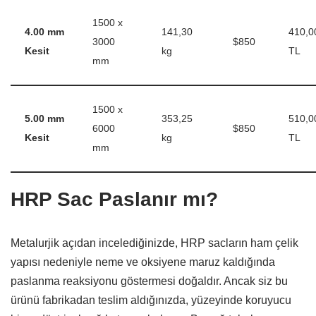
1500 x
4.00 mm
141,30
410,0
3000
$850
Kesit
kg
TL
mm
1500 x
5.00 mm
353,25
510,0
6000
$850
Kesit
kg
TL
mm
HRP Sac Paslanır mı?
Metalurjik açıdan incelediğinizde,
HRP sacların ham çelik
yapısı nedeniyle neme ve oksiyene maruz kaldığında
paslanma reaksiyonu göstermesi doğaldır.
Ancak siz bu
ürünü fabrikadan teslim aldığınızda,
yüzeyinde koruyucu