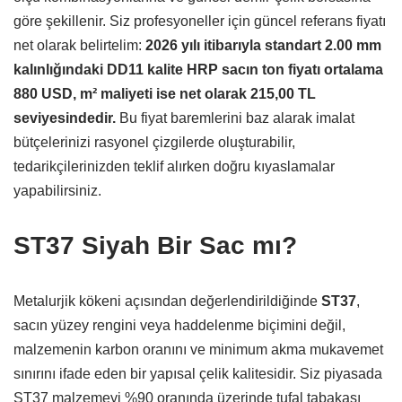
göre şekillenir.
Siz profesyoneller için güncel referans fiyatı
net olarak belirtelim:
2026 yılı itibarıyla standart 2.00 mm
kalınlığındaki DD11 kalite HRP sacın ton fiyatı ortalama
880 USD, m² maliyeti ise net olarak 215,00 TL
seviyesindedir.
Bu fiyat baremlerini baz alarak imalat
bütçelerinizi rasyonel çizgilerde oluşturabilir,
tedarikçilerinizden teklif alırken doğru kıyaslamalar
yapabilirsiniz.
ST37 Siyah Bir Sac mı?
Metalurjik kökeni açısından değerlendirildiğinde
ST37
,
sacın yüzey rengini veya haddelenme biçimini değil,
malzemenin karbon oranını ve minimum akma mukavemet
sınırını ifade eden bir yapısal çelik kalitesidir.
Siz piyasada
ST37 malzemeyi %90 oranında üzerinde tufal tabakası