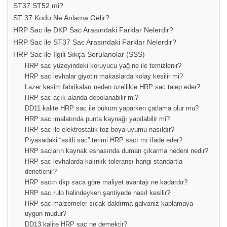
ST37 ST52 mi?
ST 37 Kodu Ne Anlama Gelir?
HRP Sac ile DKP Sac Arasındaki Farklar Nelerdir?
HRP Sac ile ST37 Sac Arasındaki Farklar Nelerdir?
HRP Sac ile İlgili Sıkça Sorulanolar (SSS)
HRP sac yüzeyindeki koruyucu yağ ne ile temizlenir?
HRP sac levhalar giyotin makaslarda kolay kesilir mi?
Lazer kesim fabrikaları neden özellikle HRP sac talep eder?
HRP sac açık alanda depolanabilir mi?
DD11 kalite HRP sac ile büküm yaparken çatlama olur mu?
HRP sac imalatında punta kaynağı yapılabilir mi?
HRP sac ile elektrostatik toz boya uyumu nasıldır?
Piyasadaki “asitli sac” terimi HRP sacı mı ifade eder?
HRP sacların kaynak esnasında duman çıkarma nedeni nedir?
HRP sac levhalarda kalınlık toleransı hangi standartla
denetlenir?
HRP sacın dkp saca göre maliyet avantajı ne kadardır?
HRP sac rulo halindeyken şantiyede nasıl kesilir?
HRP sac malzemeler sıcak daldırma galvaniz kaplamaya
uygun mudur?
DD13 kalite HRP sac ne demektir?