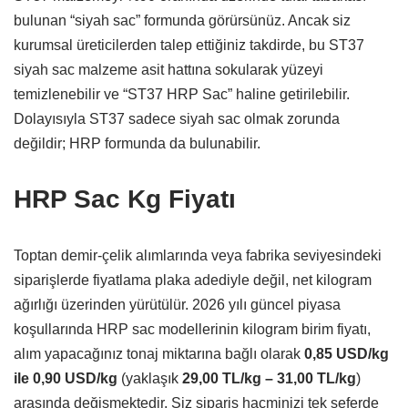
bulunan “siyah sac” formunda görürsünüz.
Ancak siz
kurumsal üreticilerden talep ettiğiniz takdirde,
bu ST37
siyah sac malzeme asit hattına sokularak yüzeyi
temizlenebilir ve “ST37 HRP Sac” haline getirilebilir.
Dolayısıyla ST37 sadece siyah sac olmak zorunda
değildir; HRP formunda da bulunabilir.
HRP Sac Kg Fiyatı
Toptan demir-çelik alımlarında veya fabrika seviyesindeki
siparişlerde fiyatlama plaka adediyle değil,
net kilogram
ağırlığı üzerinden yürütülür.
2026 yılı güncel piyasa
koşullarında HRP sac modellerinin kilogram birim fiyatı,
alım yapacağınız tonaj miktarına bağlı olarak
0,85 USD/kg
ile 0,90 USD/kg
(yaklaşık
29,00 TL/kg – 31,00 TL/kg
)
arasında değişmektedir.
Siz sipariş hacminizi tek seferde