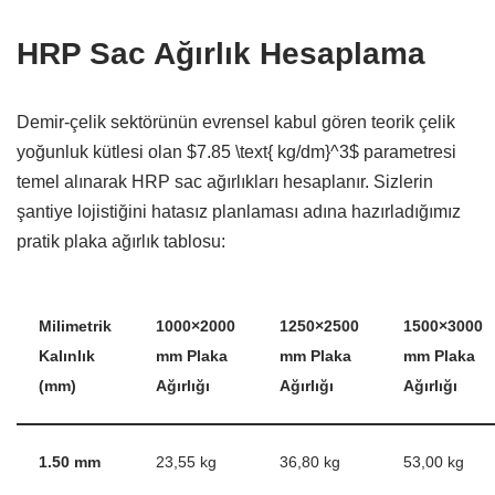
HRP Sac Ağırlık Hesaplama
Demir-çelik sektörünün evrensel kabul gören teorik çelik
yoğunluk kütlesi olan
$7.85 \text{ kg/dm}^3$
parametresi
temel alınarak HRP sac ağırlıkları hesaplanır.
Sizlerin
şantiye lojistiğini hatasız planlaması adına hazırladığımız
pratik plaka ağırlık tablosu:
Milimetrik
1000×2000
1250×2500
1500×3000
Kalınlık
mm Plaka
mm Plaka
mm Plaka
(mm)
Ağırlığı
Ağırlığı
Ağırlığı
1.50 mm
23,55 kg
36,80 kg
53,00 kg