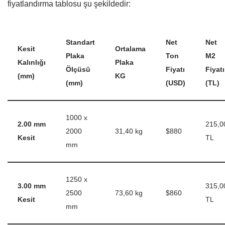
fiyatlandırma tablosu şu şekildedir:
Standart
Net
Net
Kesit
Ortalama
Plaka
Ton
M2
Kalınlığı
Plaka
Ölçüsü
Fiyatı
Fiyatı
(mm)
KG
(mm)
(USD)
(TL)
1000 x
2.00 mm
215,0
2000
31,40 kg
$880
Kesit
TL
mm
1250 x
3.00 mm
315,0
2500
73,60 kg
$860
Kesit
TL
mm