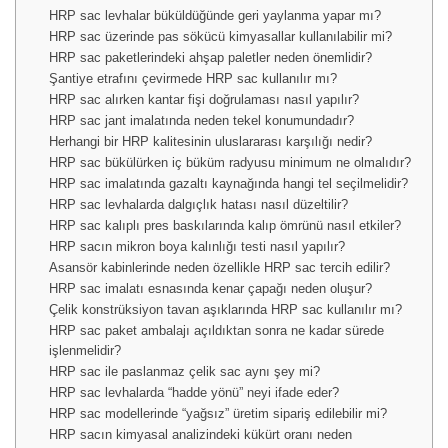
HRP sac levhalar büküldüğünde geri yaylanma yapar mı?
HRP sac üzerinde pas sökücü kimyasallar kullanılabilir mi?
HRP sac paketlerindeki ahşap paletler neden önemlidir?
Şantiye etrafını çevirmede HRP sac kullanılır mı?
HRP sac alırken kantar fişi doğrulaması nasıl yapılır?
HRP sac jant imalatında neden tekel konumundadır?
Herhangi bir HRP kalitesinin uluslararası karşılığı nedir?
HRP sac bükülürken iç büküm radyusu minimum ne olmalıdır?
HRP sac imalatında gazaltı kaynağında hangi tel seçilmelidir?
HRP sac levhalarda dalgıçlık hatası nasıl düzeltilir?
HRP sac kalıplı pres baskılarında kalıp ömrünü nasıl etkiler?
HRP sacın mikron boya kalınlığı testi nasıl yapılır?
Asansör kabinlerinde neden özellikle HRP sac tercih edilir?
HRP sac imalatı esnasında kenar çapağı neden oluşur?
Çelik konstrüksiyon tavan aşıklarında HRP sac kullanılır mı?
HRP sac paket ambalajı açıldıktan sonra ne kadar sürede
işlenmelidir?
HRP sac ile paslanmaz çelik sac aynı şey mi?
HRP sac levhalarda “hadde yönü” neyi ifade eder?
HRP sac modellerinde “yağsız” üretim sipariş edilebilir mi?
HRP sacın kimyasal analizindeki kükürt oranı neden