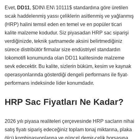
Evet,
DD11
,
$DIN\ EN\ 10111$
standardına göre üretilen
sıcak haddelenmiş yassı çeliklerin asitlenmiş ve yağlanmış
(HRP) halini temsil eden en temel ve en popüler ticari
kalite malzeme kodudur.
Siz piyasadan HRP sac siparişi
verdiğinizde,
teknik şartnamede aksini belirtmediğiniz
sürece distribütör firmalar size endüstriyel standardın
lokomotifi konumunda olan DD11 kalitesinde malzeme
sevk edecektir.
Bu kalite,
sizlerin büküm,
kesim ve kaynak
operasyonlarında gösterdiği dengeli performans ile fiyat-
performans indeksinde lider konumdadır.
HRP Sac Fiyatları Ne Kadar?
2026 yılı piyasa realiteleri çerçevesinde HRP sacların nihai
satış fiyatı sipariş edeceğiniz toplam tonaj miktarına,
plaka
ölçü kombinasyonlarına ve güncel demir-çelik borsasına