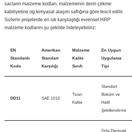
sacların malzeme kodları,
malzemenin derin çekme
kabiliyetine og kimyasal alaşım saflığına göre tescil edilir.
Sizlerin projelerde en sık karşılaştığı evrensel HRP
malzeme kodlarını şu şekilde listeleyebiliriz:
EN
Amerikan
Malzeme
En Uygun
Standardı
Standart
Kalite
Uygulama
Kodu
Karşılığı
Sınıfı
Tipi
Standart
Ticari
Büküm ve
DD11
SAE 1010
Kalite
Hafif
Şekillendirme
Orta Dereceli