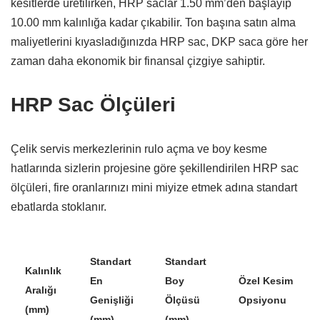
kesitlerde üretilirken,
HRP saclar 1.
50 mm’den başlayıp
10.
00 mm kalınlığa kadar çıkabilir.
Ton başına satın alma
maliyetlerini kıyasladığınızda HRP sac,
DKP saca göre her
zaman daha ekonomik bir finansal çizgiye sahiptir.
HRP Sac Ölçüleri
Çelik servis merkezlerinin rulo açma ve boy kesme
hatlarında sizlerin projesine göre şekillendirilen HRP sac
ölçüleri,
fire oranlarınızı mini miyize etmek adına standart
ebatlarda stoklanır.
Standart
Standart
Kalınlık
En
Boy
Özel Kesim
Aralığı
Genişliği
Ölçüsü
Opsiyonu
(mm)
(mm)
(mm)