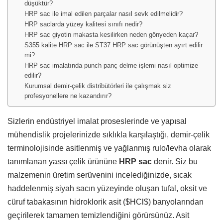
düşüktür?
HRP sac ile imal edilen parçalar nasıl sevk edilmelidir?
HRP saclarda yüzey kalitesi sınıfı nedir?
HRP sac giyotin makasta kesilirken neden gönyeden kaçar?
S355 kalite HRP sac ile ST37 HRP sac görünüşten ayırt edilir
mi?
HRP sac imalatında punch panç delme işlemi nasıl optimize
edilir?
Kurumsal demir-çelik distribütörleri ile çalışmak siz
profesyonellere ne kazandırır?
Sizlerin endüstriyel imalat proseslerinde ve yapısal
mühendislik projelerinizde sıklıkla karşılaştığı,
demir-çelik
terminolojisinde asitlenmiş ve yağlanmış rulo/levha olarak
tanımlanan yassı çelik ürününe
HRP sac
denir.
Siz bu
malzemenin üretim serüvenini incelediğinizde,
sıcak
haddelenmiş siyah sacın yüzeyinde oluşan tufal,
oksit ve
cüruf tabakasının hidroklorik asit (
$HCl$
) banyolarından
geçirilerek tamamen temizlendiğini görürsünüz.
Asit