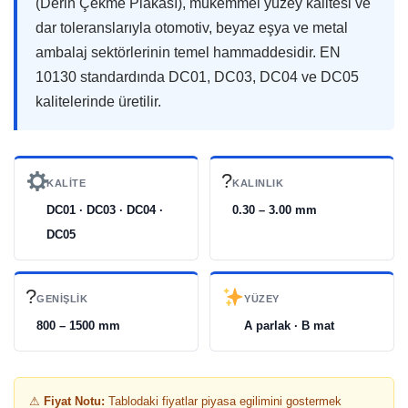
(Derin Çekme Plakası), mükemmel yüzey kalitesi ve
dar toleranslarıyla otomotiv, beyaz eşya ve metal
ambalaj sektörlerinin temel hammaddesidir. EN
10130 standardında DC01, DC03, DC04 ve DC05
kalitelerinde üretilir.
?
KALITE
KALINLIK
DC01 · DC03 · DC04 ·
0.30 – 3.00 mm
DC05
?
GENIŞLIK
YÜZEY
800 – 1500 mm
A parlak · B mat
⚠
Fiyat Notu:
Tablodaki fiyatlar piyasa egilimini gostermek