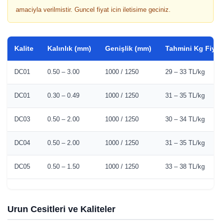
amaciyla verilmistir. Guncel fiyat icin iletisime geciniz.
Kalite
Kalınlık (mm)
Genişlik (mm)
Tahmini Kg Fiyat
DC01
0.50 – 3.00
1000 / 1250
29 – 33 TL/kg
DC01
0.30 – 0.49
1000 / 1250
31 – 35 TL/kg
DC03
0.50 – 2.00
1000 / 1250
30 – 34 TL/kg
DC04
0.50 – 2.00
1000 / 1250
31 – 35 TL/kg
DC05
0.50 – 1.50
1000 / 1250
33 – 38 TL/kg
Urun Cesitleri ve Kaliteler