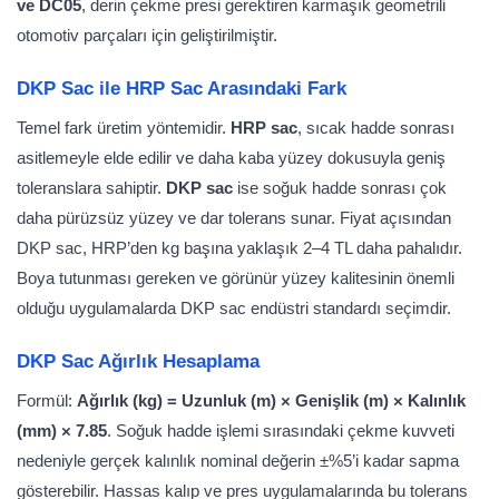
ve DC05
, derin çekme presi gerektiren karmaşık geometrili
otomotiv parçaları için geliştirilmiştir.
DKP Sac ile HRP Sac Arasındaki Fark
Temel fark üretim yöntemidir.
HRP sac
, sıcak hadde sonrası
asitlemeyle elde edilir ve daha kaba yüzey dokusuyla geniş
toleranslara sahiptir.
DKP sac
ise soğuk hadde sonrası çok
daha pürüzsüz yüzey ve dar tolerans sunar. Fiyat açısından
DKP sac, HRP’den kg başına yaklaşık 2–4 TL daha pahalıdır.
Boya tutunması gereken ve görünür yüzey kalitesinin önemli
olduğu uygulamalarda DKP sac endüstri standardı seçimdir.
DKP Sac Ağırlık Hesaplama
Formül:
Ağırlık (kg) = Uzunluk (m) × Genişlik (m) × Kalınlık
(mm) × 7.85
. Soğuk hadde işlemi sırasındaki çekme kuvveti
nedeniyle gerçek kalınlık nominal değerin ±%5’i kadar sapma
gösterebilir. Hassas kalıp ve pres uygulamalarında bu tolerans