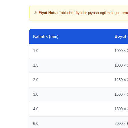
⚠
Fiyat Notu:
Tablodaki fiyatlar piyasa egilimini gosterme
Kalınlık (mm)
Boyut
1.0
1000 × 
1.5
1000 × 
2.0
1250 × 
3.0
1500 × 
4.0
1500 × 
6.0
2000 × 