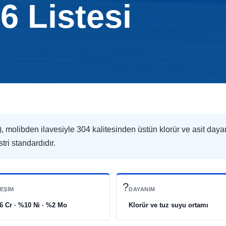
6 Listesi
, molibden ilavesiyle 304 kalitesinden üstün klorür ve asit daya
ri standardıdır.
?
LEŞIM
DAYANIM
6 Cr · %10 Ni · %2 Mo
Klorür ve tuz suyu ortamı