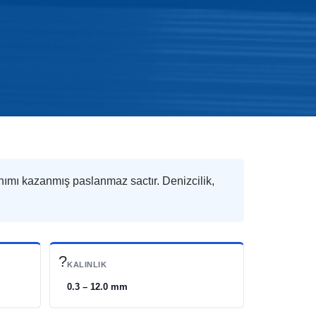
nımı kazanmış paslanmaz sactır. Denizcilik,
?
KALINLIK
0.3 – 12.0 mm