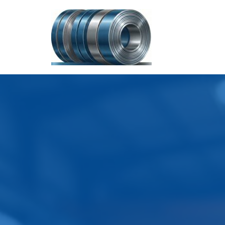
İçeriğe
geç