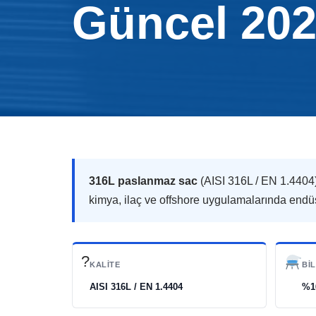
Güncel 202
316L paslanmaz sac
(AISI 316L / EN 1.4404)
kimya, ilaç ve offshore uygulamalarında endüst
?
KALITE
BI
AISI 316L / EN 1.4404
%1