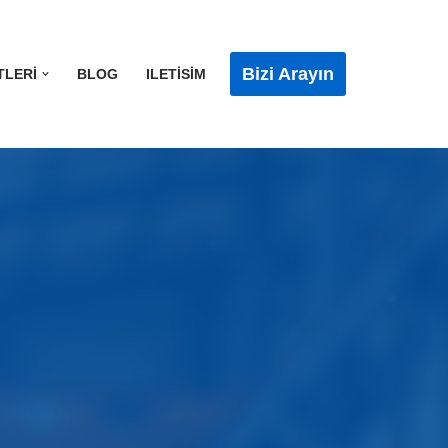
Bizi Arayın
TLERI
BLOG
ILETISIM