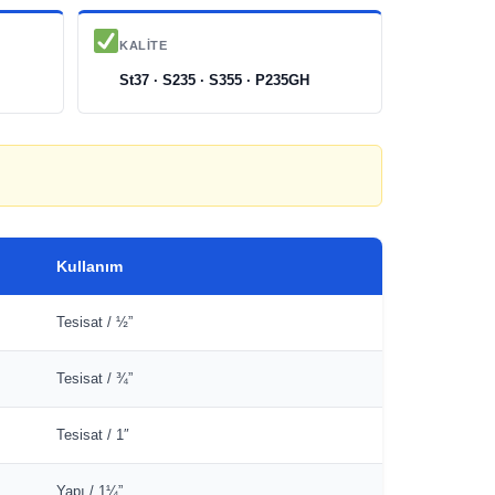
KALITE
St37 · S235 · S355 · P235GH
Kullanım
Tesisat / ½”
Tesisat / ¾”
Tesisat / 1″
Yapı / 1¼”