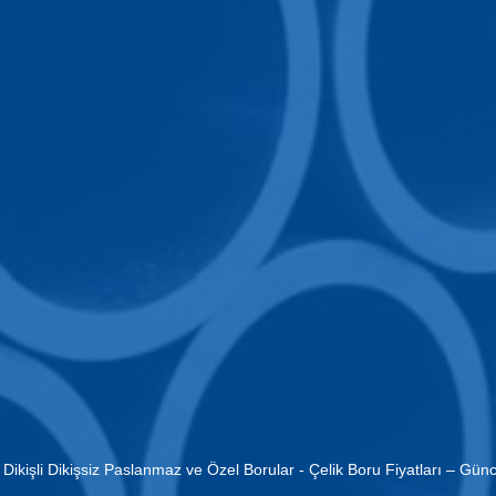
| Dikişli Dikişsiz Paslanmaz ve Özel Borular
-
Çelik Boru Fiyatları – Günc