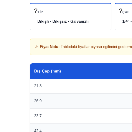
?
?
TIP
ÇAP
Dikişli · Dikişsiz · Galvanizli
1/4″ 
⚠
Fiyat Notu:
Tablodaki fiyatlar piyasa egilimini gosterme
Dış Çap (mm)
21.3
26.9
33.7
42.4