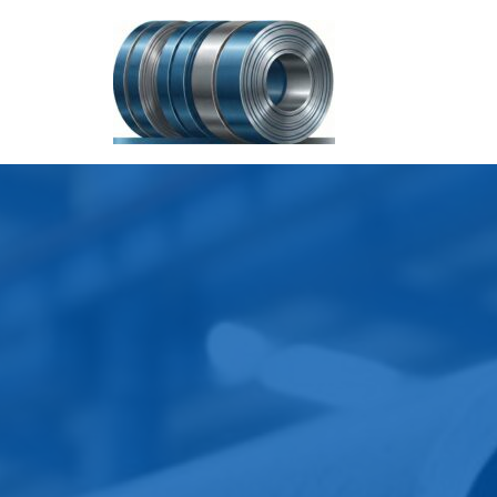
İçeriğe
geç