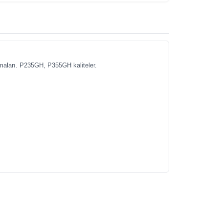
maları. P235GH, P355GH kaliteler.