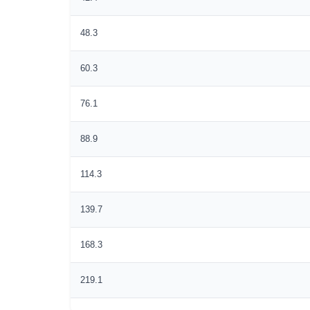
48.3
60.3
76.1
88.9
114.3
139.7
168.3
219.1