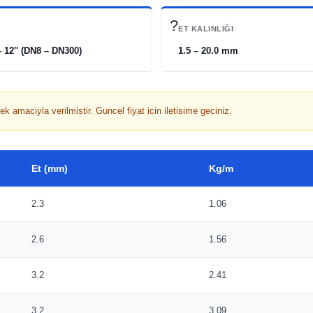
?
ET KALINLIĞI
– 12″ (DN8 – DN300)
1.5 – 20.0 mm
k amaciyla verilmistir. Guncel fiyat icin iletisime geciniz.
Et (mm)
Kg/m
2.3
1.06
2.6
1.56
3.2
2.41
3.2
3.09