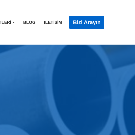
Bizi Arayın
TLERI
BLOG
ILETISIM