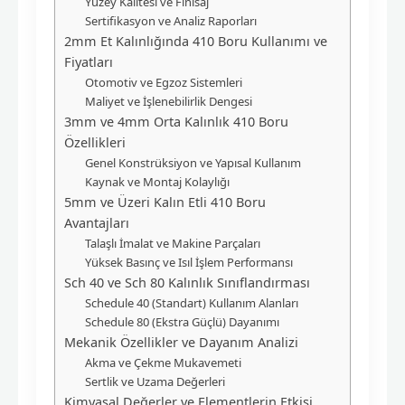
Yüzey Kalitesi ve Finisaj
Sertifikasyon ve Analiz Raporları
2mm Et Kalınlığında 410 Boru Kullanımı ve
Fiyatları
Otomotiv ve Egzoz Sistemleri
Maliyet ve İşlenebilirlik Dengesi
3mm ve 4mm Orta Kalınlık 410 Boru
Özellikleri
Genel Konstrüksiyon ve Yapısal Kullanım
Kaynak ve Montaj Kolaylığı
5mm ve Üzeri Kalın Etli 410 Boru
Avantajları
Talaşlı İmalat ve Makine Parçaları
Yüksek Basınç ve Isıl İşlem Performansı
Sch 40 ve Sch 80 Kalınlık Sınıflandırması
Schedule 40 (Standart) Kullanım Alanları
Schedule 80 (Ekstra Güçlü) Dayanımı
Mekanik Özellikler ve Dayanım Analizi
Akma ve Çekme Mukavemeti
Sertlik ve Uzama Değerleri
Kimyasal Değerler ve Elementlerin Etkisi