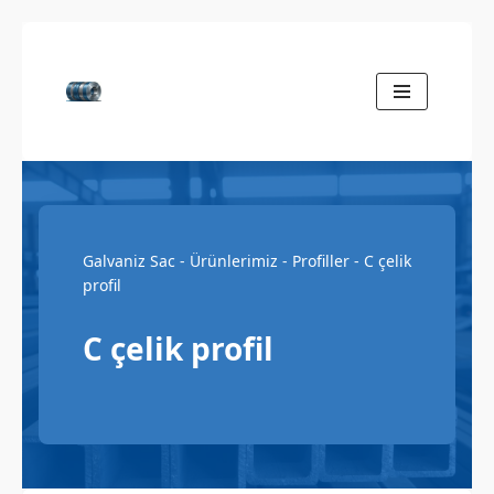
İçeriğe
geç
Galvaniz Sac
-
Ürünlerimiz
-
Profiller
-
C çelik
profil
C çelik profil